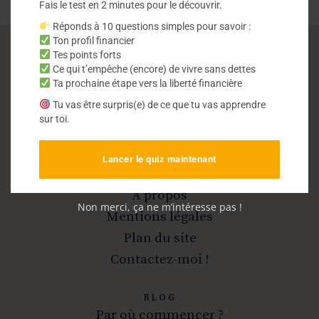
Fais le test en 2 minutes pour le découvrir.
Réponds à 10 questions simples pour savoir :
Ton profil financier
Tes points forts
Ce qui t’empêche (encore) de vivre sans dettes
Vivre sans dettes
Ta prochaine étape vers la liberté financière
Tu vas être surpris(e) de ce que tu vas apprendre
Sortir de la dette et devenir libre
sur toi.
Lancer le quiz maintenant
INFOS
A propos
Non merci, ça ne m’intéresse pas !
Mentions légales
Plan du site
Contactez-moi !
BLOG
Par où commencer ?