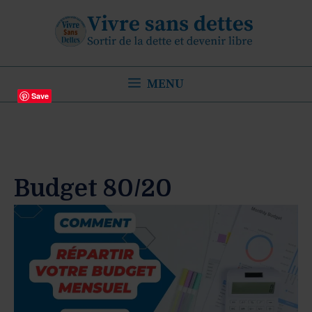
Aller
au
contenu
MENU
Save
Budget 80/20