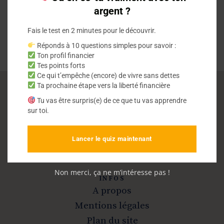
argent ?
Fais le test en 2 minutes pour le découvrir.
Réponds à 10 questions simples pour savoir :
Ton profil financier
Tes points forts
Ce qui t’empêche (encore) de vivre sans dettes
Ta prochaine étape vers la liberté financière
Tu vas être surpris(e) de ce que tu vas apprendre
Vivre sans dettes
sur toi.
Sortir de la dette et devenir libre
Lancer le quiz maintenant
Non merci, ça ne m’intéresse pas !
INFOS
A propos
Mentions légales
Plan du site