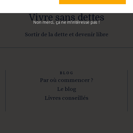
Vivre sans dettes
Non merci, ça ne m’intéresse pas !
Sortir de la dette et devenir libre
BLOG
Par où commencer ?
Le blog
Livres conseillés