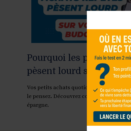
Pourquoi les petits acha
pèsent lourd sur votre 
Vos petits achats quotidiens vous coûte
le pensez. Découvrez comment les maîtri
épargne.