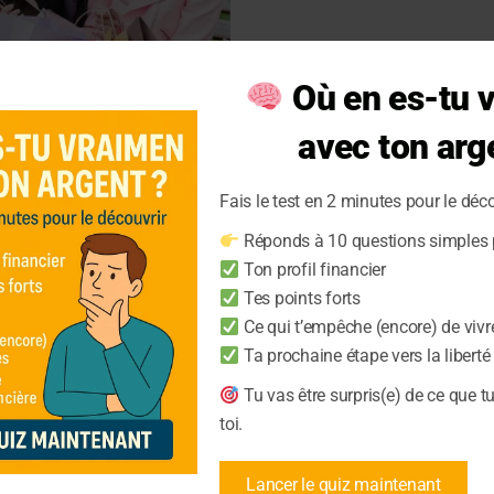
Où en es-tu 
avec ton arg
Fais le test en 2 minutes pour le déco
ts répétés
Réponds à 10 questions simples p
budget
Ton profil financier
Tes points forts
Ce qui t’empêche (encore) de vivr
nt plus cher que vous ne
Ta prochaine étape vers la liberté
ser pour préserver votre
Tu vas être surpris(e) de ce que t
toi.
Lancer le quiz maintenant