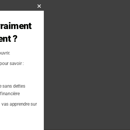
Close
this
vraiment
module
ent ?
uvrir.
our savoir :
e sans dettes
 financière
u vas apprendre sur