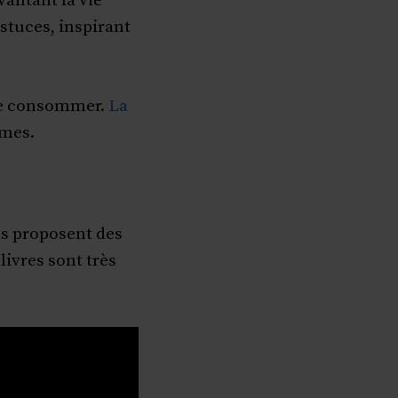
antant la vie
stuces, inspirant
de consommer.
La
rmes.
ls proposent des
ivres sont très