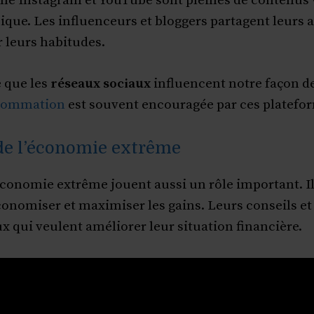
e Instagram et YouTube sont pleines de contenus v
que. Les influenceurs et bloggers partagent leurs a
r leurs habitudes.
 que les
réseaux sociaux
influencent notre façon 
nsommation
est souvent encouragée par ces platefo
de l’économie extrême
économie extrême jouent aussi un rôle important. I
nomiser et maximiser les gains. Leurs conseils et l
 qui veulent améliorer leur situation financière.