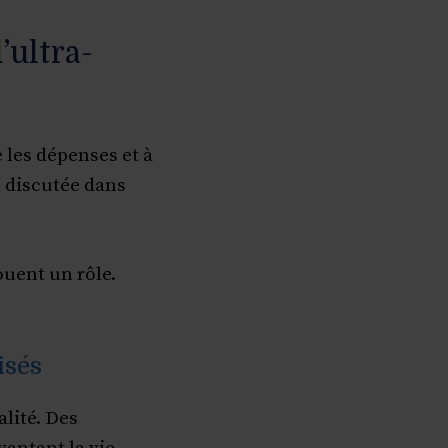
ultra-
e les dépenses et à
s discutée dans
ouent un rôle.
isés
alité. Des