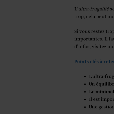
L’
ultra-frugalité
se
trop, cela peut nu
Si vous restez tr
importantes. Il f
d’infos, visitez n
Points clés à rete
L’ultra-fru
Un
équilib
Le
minimal
Il est impo
Une gestion