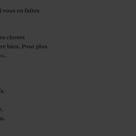
 vous en faites
des choses
re bien. Pour plus
on
.
s.
e
.
n.