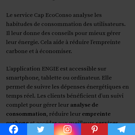
Le service Cap EcoConso analyse les
habitudes de consommation des utilisateurs.
Il leur donne des conseils pour mieux gérer
leur énergie. Cela aide à réduire l’empreinte
carbone et à économiser.
L’application ENGIE est accessible sur
smartphone, tablette ou ordinateur. Elle
permet de suivre les dépenses énergétiques en
temps réel. Les clients bénéficient d’un suivi
complet pour gérer leur
analyse de
consommation
, réduire leur
empreinte
carbone
et accéder aux meilleurs
services
énergétiques
.