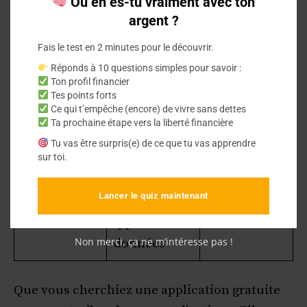
Où en es-tu vraiment avec ton
Données
Sécurité des
Critère
argent ?
collectées
données
Fais le test en 2 minutes pour le découvrir.
Information
Réponds à 10 questions simples pour savoir :
s
Ton profil financier
Tes points forts
personnelles
Aucune
Ce qui t’empêche (encore) de vivre sans dettes
,
Ta prochaine étape vers la liberté financière
donnée
Niveau de
information
Tu vas être surpris(e) de ce que tu vas apprendre
partagée
sur toi.
sécurité
s
avec des
financières,
tiers
Lancer le quiz maintenant
et 3 autres
types de
Non merci, ça ne m’intéresse pas !
données
Que vous cherchiez une application gratuite