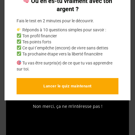
Où en es-tu vraiment avec ton
argent ?
Les formules Excel et
Fais le test en 2 minutes pour le découvrir.
Google Sheets
Réponds à 10 questions simples pour savoir :
Ton profil financier
indispensables
Tes points forts
Ce qui t’empêche (encore) de vivre sans dettes
Ta prochaine étape vers la liberté financière
Les
formules Excel
et Google Sheets sont
Tu vas être surpris(e) de ce que tu vas apprendre
essentielles pour automatiser les calculs.
sur toi.
Elles aident à valider les données et à gérer
votre budget de façon efficace.
Lancer le quiz maintenant
Non merci, ça ne m’intéresse pas !