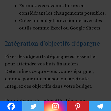
Estimez vos revenus futurs en
considérant les changements possibles.
Créez un budget prévisionnel avec des
outils comme Excel ou Google Sheets.
Intégration d’objectifs d’épargne
Fixer des
objectifs d’épargne
est essentiel
pour atteindre vos buts financiers.
Déterminez ce que vous voulez épargner,
comme pour une maison ou la retraite.
Intégrez ces objectifs dans votre budget.
Pour intégrer des
objectifs d’épargne
: