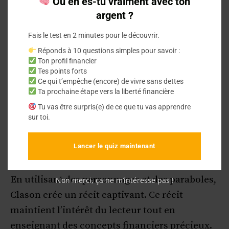
Où en es-tu vraiment avec ton
valeurs et des comportements qui sont
argent ?
essentiels pour atteindre la réussite
Fais le test en 2 minutes pour le découvrir.
financière.
Réponds à 10 questions simples pour savoir :
Ton profil financier
Tes points forts
Arkad
, l’homme le plus riche de
Ce qui t’empêche (encore) de vivre sans dettes
Babylone, représente la sagesse
Ta prochaine étape vers la liberté financière
financière.
Tu vas être surpris(e) de ce que tu vas apprendre
sur toi.
Les autres
personnages
servent de
contre-exemples ou illustrent des
Lancer le quiz maintenant
principes spécifiques.
En utilisant des personnages et des paraboles,
Non merci, ça ne m’intéresse pas !
Clason crée un récit captivant. Ce récit
maintient l’intérêt du lecteur tout en
enseignant des concepts financiers précieux.