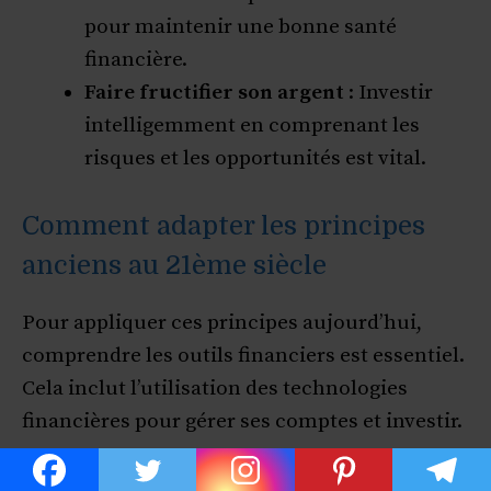
pour maintenir une bonne santé
financière.
Faire fructifier son argent
: Investir
intelligemment en comprenant les
risques et les opportunités est vital.
Comment adapter les principes
anciens au 21ème siècle
Pour appliquer ces principes aujourd’hui,
comprendre les outils financiers est essentiel.
Cela inclut l’utilisation des technologies
financières pour gérer ses comptes et investir.
Voici un exemple de tableau comparatif entre