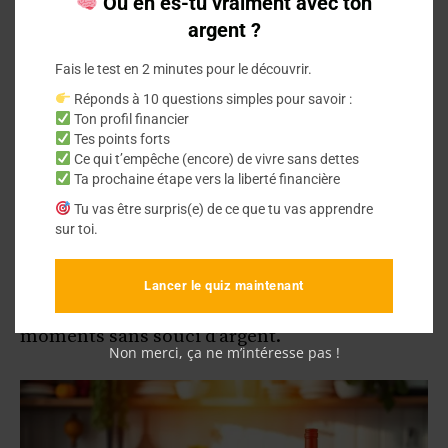
Où en es-tu vraiment avec ton
comment planifier et respecter
un budget.
argent ?
Optimiser vos dépenses
Fais le test en 2 minutes pour le découvrir.
Réponds à 10 questions simples pour savoir :
alimentaires pour les repas
Ton profil financier
Tes points forts
de fête
Ce qui t’empêche (encore) de vivre sans dettes
Ta prochaine étape vers la liberté financière
Tu vas être surpris(e) de ce que tu vas apprendre
Les fêtes de fin d’année sont pleines de repas
sur toi.
festifs. Mais, cela ne veut pas dire que vous
devez dépenser beaucoup. En planifiant vos
Lancer le quiz maintenant
dépenses, vous pouvez profiter de ces
moments sans souci d’argent.
Non merci, ça ne m’intéresse pas !