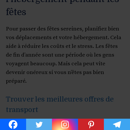
fêtes
Pour passer des fêtes sereines, planifiez bien
vos déplacements et votre hébergement. Cela
aide à réduire les coûts et le stress. Les fêtes
de fin d’année sont une période où les gens
voyagent beaucoup. Mais cela peut vite
devenir onéreux si vous n’êtes pas bien
préparé.
Trouver les meilleures offres de
transport
La première étape est de trouver les