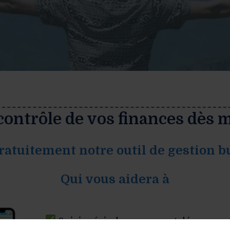
contrôle de vos finances dès
atuitement notre outil de gestion b
Qui vous aidera à
Suivi précis des revenus et dépenses.