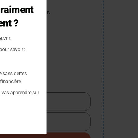
this
vraiment
module
miser efficacement.
ent ?
ncière.
uvrir.
our savoir :
e sans dettes
 financière
u vas apprendre sur