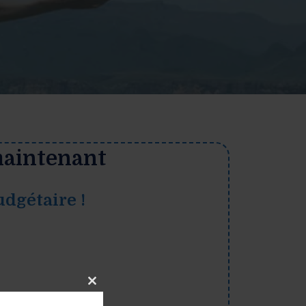
 maintenant
udgétaire !
Close