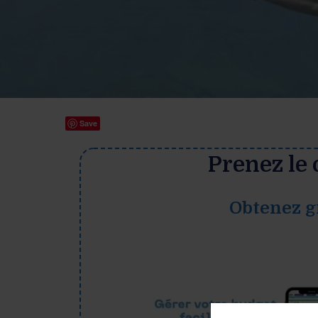
Save
Prenez le 
Obtenez gr