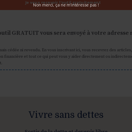
Je veux recevoir l'outil gratuitement
Non merci, ça ne m’intéresse pas !
outil GRATUIT vous sera envoyé à votre adresse m
mais cédée ni revendu. En vous inscrivant ici, vous recevrez des article
ion financière et tout ce qui peut vous y aider directement ou indirect
t.
Vivre sans dettes
Sortir de la dette et devenir libre