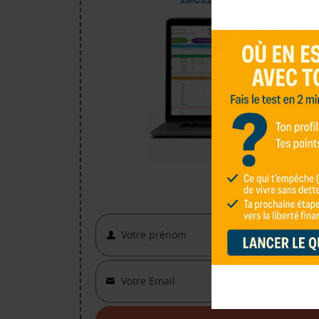
Votre prénom
First
Name
Votre Email
Your
email