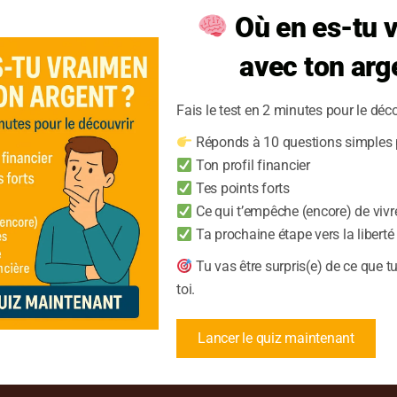
Où en es-tu 
Planification intelligente pour écono
avec ton arg
Contrôle total sur votre situation fina
Fais le test en 2 minutes pour le déco
Réponds à 10 questions simples p
Ton profil financier
Tes points forts
Ce qui t’empêche (encore) de vivr
Ta prochaine étape vers la liberté
Tu vas être surpris(e) de ce que t
toi.
Lancer le quiz maintenant