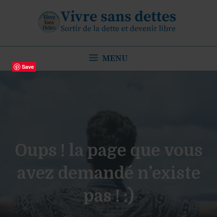
Aller
au
contenu
MENU
Save
Oups ! la page que vous
avez demandé n’existe
pas ! :)