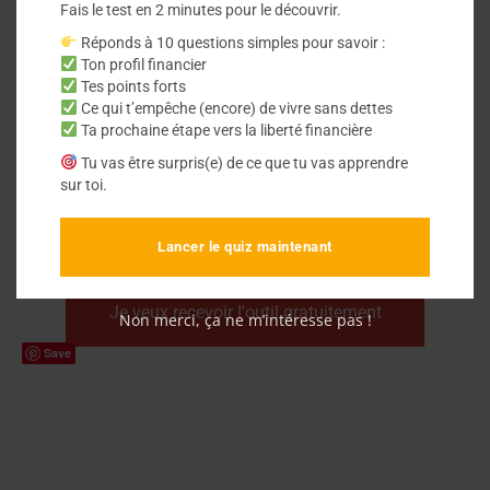
Planification intelligente pour économiser
Fais le test en 2 minutes pour le découvrir.
efficacement.
Réponds à 10 questions simples pour savoir :
Ton profil financier
Contrôle total sur votre situation financière.
Tes points forts
Ce qui t’empêche (encore) de vivre sans dettes
Ta prochaine étape vers la liberté financière
Tu vas être surpris(e) de ce que tu vas apprendre
Votre prénom
Name
sur toi.
Votre Email
Lancer le quiz maintenant
Email
Je veux recevoir l'outil gratuitement
Non merci, ça ne m’intéresse pas !
Save